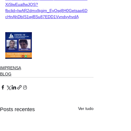
XiSlwEua8wJQS?
fbclid=IwAR2dmxIkgjm_EyQwj8H0Getsap6D
cHnAhDbIS1wjBSu87EDD1VvndvyhvdA
IMPRENSA
BLOG
Ver tudo
Posts recentes