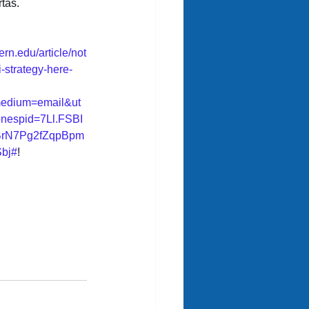
tas.
ern.edu/article/not
i-strategy-here-
medium=email&ut
espid=7Ll.FSBI
rN7Pg2fZqpBpm
bj#
! 