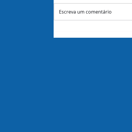
Escreva um comentário
Amazon demite 16 mil
funcionários dias antes de
revelar lucros do trimestre