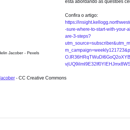
está abordando as questões cer
Confira o artigo: 
https://insight.kellogg.northwest
-sure-where-to-start-with-your-a
are-3-steps?
utm_source=subscriber&utm_
m_campaign=weekly121723&pn
elin Jacober - Pexels
O.IR36HRqTWuDI6GoQ2oXYB
vjUQ9ilml9E32If0YlEHJmx8WS
Jacober
 - CC Creative Commons