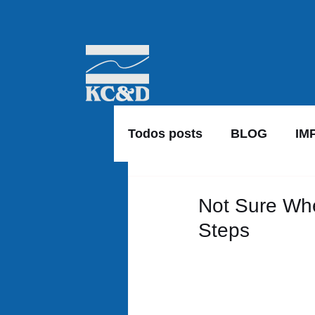
Todos posts
BLOG
IM
Not Sure Whe
Steps