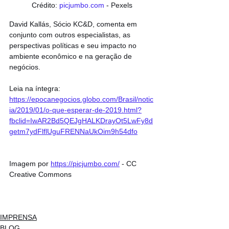
Crédito: 
picjumbo.com
 - Pexels
David Kallás, Sócio KC&D, comenta em 
conjunto com outros especialistas, as 
perspectivas políticas e seu impacto no 
ambiente econômico e na geração de 
negócios.
Leia na íntegra: 
https://epocanegocios.globo.com/Brasil/notic
ia/2019/01/o-que-esperar-de-2019.html?
fbclid=IwAR2Bd5QEJgHALKDrayOt5LwFy8d
getm7ydFlflUguFRENNaUkOim9h54dfo
Imagem por 
https://picjumbo.com/
 - CC 
Creative Commons
IMPRENSA
BLOG