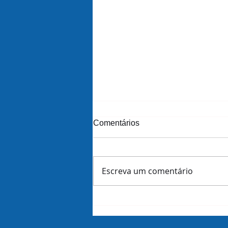
Comentários
Escreva um comentário
Amazon demite 16 mil
funcionários dias antes de
revelar lucros do trimestre