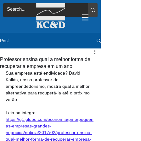
Post
Professor ensina qual a melhor forma de
recuperar a empresa em um ano
Sua empresa está endividada? David 
Kallás, nosso professor de 
empreendedorismo, mostra qual a melhor 
alternativa para recuperá-la até o próximo 
verão.
Leia na integra: 
https://g1.globo.com/economia/pme/pequen
as-empresas-grandes-
negocios/noticia/2017/02/professor-ensina-
qual-melhor-forma-de-recuperar-empresa-