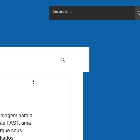
ordagem para a 
ste FAST, uma 
rque seus 
ltados.