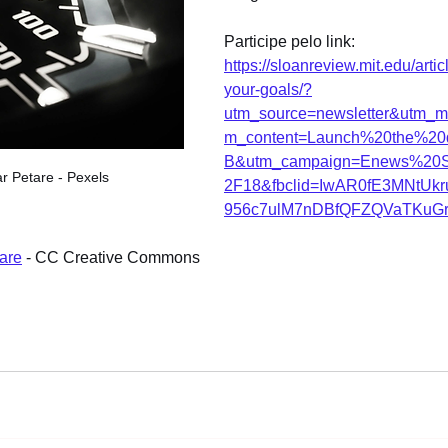
Participe pelo link: 
https://sloanreview.mit.edu/artic
your-goals/?
utm_source=newsletter&utm_m
m_content=Launch%20the%2
B&utm_campaign=Enews%2
r Petare - Pexels
2F18&fbclid=IwAR0fE3MNtUk
956c7ulM7nDBfQFZQVaTKuGr
are
 - CC Creative Commons