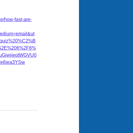
le/how-fast-are-
edium=email&ut
0quiz%20%C2%B
0S2E%206%2F6%
ruGiwjieotWGVU0
e6iea3YSw