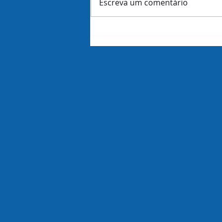
Escreva um comentário
Amazon demite 16 mil
funcionários dias antes de
revelar lucros do trimestre