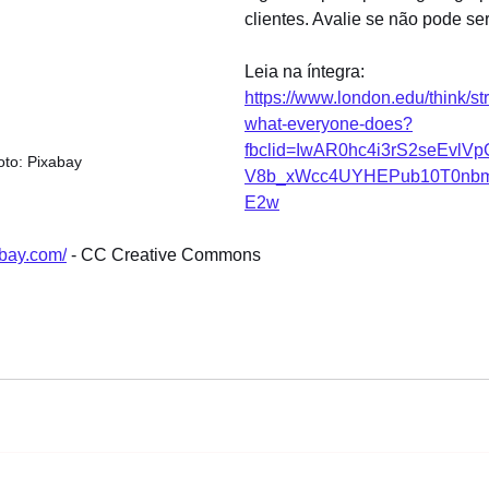
clientes. Avalie se não pode se
Leia na íntegra: 
https://www.london.edu/think/st
what-everyone-does?
fbclid=IwAR0hc4i3rS2seEvlV
oto: Pixabay
V8b_xWcc4UYHEPub10T0nbm
E2w
abay.com/
 - CC Creative Commons