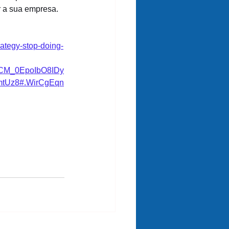
r a sua empresa.
rategy-stop-doing-
pCM_0EpoIbO8IDy
tUz8#.WirCgEqn