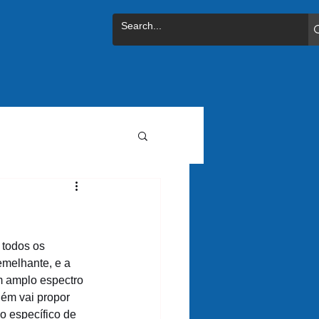
todos os 
melhante, e a 
 amplo espectro 
uém vai propor 
o específico de 