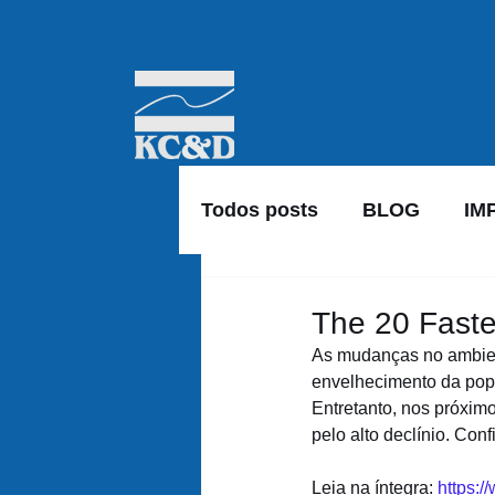
Todos posts
BLOG
IM
The 20 Faste
As mudanças no ambien
envelhecimento da popu
Entretanto, nos próxim
pelo alto declínio. Conf
Leia na íntegra: 
https:/