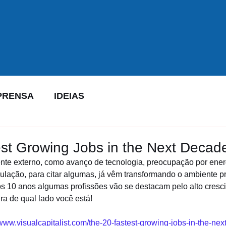
PRENSA
IDEIAS
st Growing Jobs in the Next Decad
te externo, como avanço de tecnologia, preocupação por energ
lação, para citar algumas, já vêm transformando o ambiente pro
os 10 anos algumas profissões vão se destacam pelo alto cresci
ira de qual lado você está!
/www.visualcapitalist.com/the-20-fastest-growing-jobs-in-the-ne