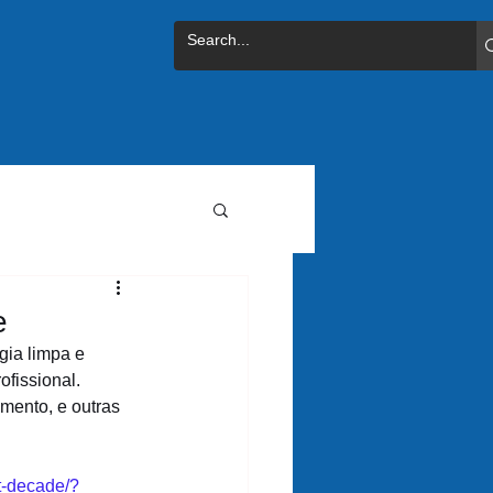
e
ia limpa e 
fissional. 
mento, e outras 
xt-decade/?