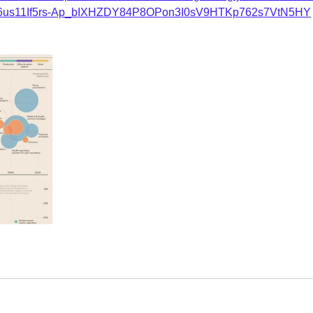
6us11If5rs-Ap_bIXHZDY84P8OPon3I0sV9HTKp762s7VtN5HY