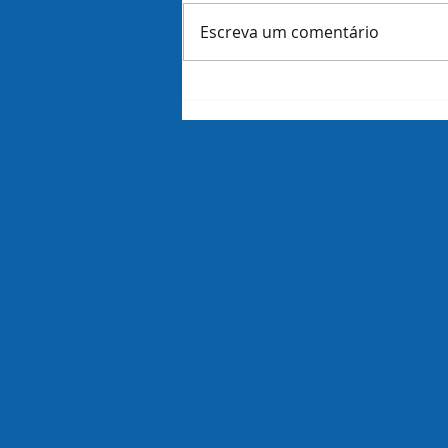
Escreva um comentário
Amazon demite 16 mil
funcionários dias antes de
revelar lucros do trimestre