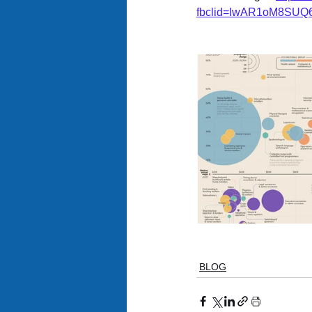
fbclid=IwAR1oM8SUQ
BLOG