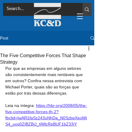
Post
The Five Competitive Forces That Shape
Strategy
Por que as empresas em alguns setores 
são consistentemente mais rentáveis que 
em outros? Confira nessa entrevista com 
Michael Porter, quais são as forças que 
estão por trás dessas diferenças.
Leia na íntegra: 
https://hbr.org/2008/05/the-
five-competitive-forces-th-2?
fbclid=IwAR1faSz243uNhDa_N0SzbpXeoMt
S4_uos0ZIBZBjJ_tjWlcRpBUF1bZ33jY