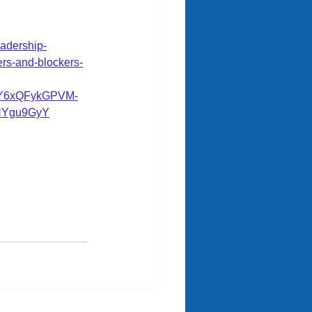
eadership-
ers-and-blockers-
cY6xQFykGPVM-
HYgu9GyY