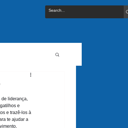
p
de liderança, 
gatilhos e 
s e trazê-los à 
ra te ajudar a 
vimento.