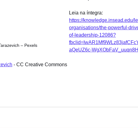
Leia na íntegra: 
https://knowledge.insead.edu/l
organisations/the-powerful-driv
of-leadership-12086?
fbclid=IwAR1Mf9WLz83jafCF
Tarazevich – Pexels
aQeUZ6c-WgXObFaV_uuqn8
zevich
 - CC Creative Commons	