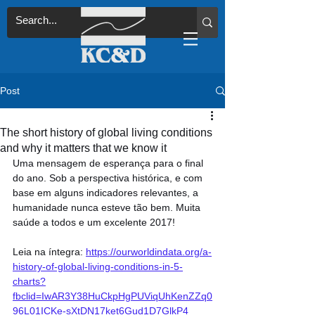
Post
The short history of global living conditions
and why it matters that we know it
Uma mensagem de esperança para o final 
do ano. Sob a perspectiva histórica, e com 
base em alguns indicadores relevantes, a 
humanidade nunca esteve tão bem. Muita 
saúde a todos e um excelente 2017!
Leia na íntegra: 
https://ourworldindata.org/a-
history-of-global-living-conditions-in-5-
charts?
fbclid=IwAR3Y38HuCkpHgPUViqUhKenZZq0
96L01ICKe-sXtDN17ket6Gud1D7GlkP4