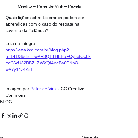
Crédito – Peter de Vink – Pexels
Quais lições sobre Liderança podem ser 
aprendidas com o caso do resgate na 
caverna da Tailândia?
Leia na íntegra: 
http://www.kcd.com.br/blog.php?
n=141&fbclid=IwAR3QTTHEHaFCybefOcLk
YeC6cU82BBZLZWXQI4AeBa0PNnO-
wV7y14z4Z5I
Imagem por 
Peter de Vink
 - CC Creative 
Commons
BLOG
Ver tudo