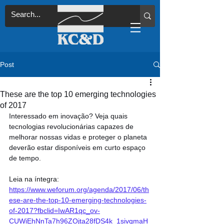
Post
These are the top 10 emerging technologies
of 2017
Interessado em inovação? Veja quais 
tecnologias revolucionárias capazes de 
melhorar nossas vidas e proteger o planeta 
deverão estar disponíveis em curto espaço 
de tempo.
Leia na íntegra: 
https://www.weforum.org/agenda/2017/06/th
ese-are-the-top-10-emerging-technologies-
of-2017?fbclid=IwAR1qc_ov-
CUWiEhNnTa7h96ZOjta28fDS4k_1sivqmaH