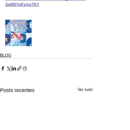
3qi8l5YgFzmz7KY
BLOG
Ver tudo
Posts recentes