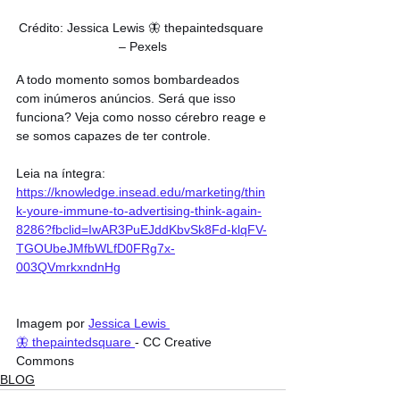
Crédito: Jessica Lewis 🦋 thepaintedsquare 
– Pexels
A todo momento somos bombardeados 
com inúmeros anúncios. Será que isso 
funciona? Veja como nosso cérebro reage e 
se somos capazes de ter controle.
Leia na íntegra: 
https://knowledge.insead.edu/marketing/thin
k-youre-immune-to-advertising-think-again-
8286?fbclid=IwAR3PuEJddKbvSk8Fd-klqFV-
TGOUbeJMfbWLfD0FRg7x-
003QVmrkxndnHg
Imagem por 
Jessica Lewis 
🦋 thepaintedsquare 
- CC Creative 
Commons
BLOG