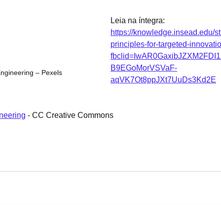
Leia na íntegra: 
https://knowledge.insead.edu/st
principles-for-targeted-innovat
fbclid=IwAR0GaxibJZXM2FDI
B9EGoMorVSVaF-
Engineering – Pexels
aqVK7Ot8ppJXt7UuDs3Kd2E
neering
 - CC Creative Commons