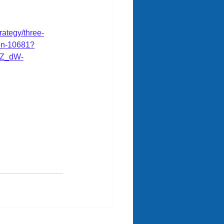
rategy/three-
ion-10681?
1Z_dW-