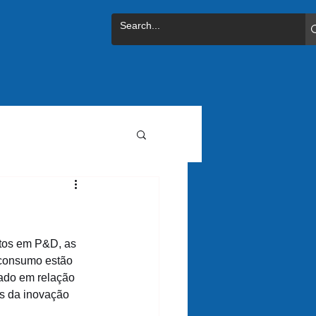
tos em P&D, as 
consumo estão 
ado em relação 
os da inovação 