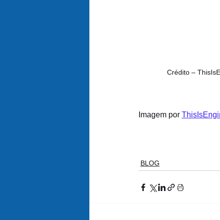
Crédito – ThisIs
Imagem por 
ThisIsEngi
BLOG