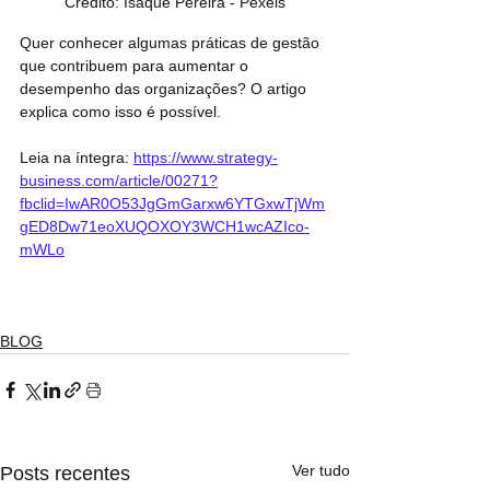
Crédito: Isaque Pereira - Pexels
Quer conhecer algumas práticas de gestão 
que contribuem para aumentar o 
desempenho das organizações? O artigo 
explica como isso é possível.
Leia na íntegra: 
https://www.strategy-
business.com/article/00271?
fbclid=IwAR0O53JgGmGarxw6YTGxwTjWm
gED8Dw71eoXUQOXOY3WCH1wcAZIco-
mWLo
BLOG
Ver tudo
Posts recentes