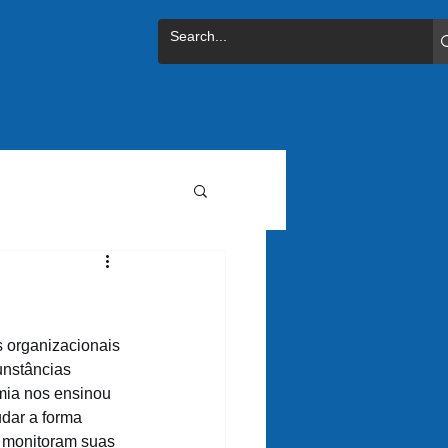
s organizacionais 
unstâncias 
mia nos ensinou 
dar a forma 
 monitoram suas 