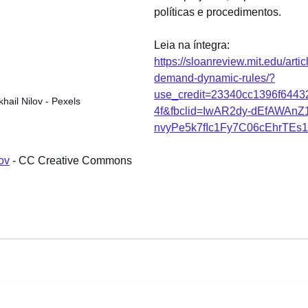
políticas e procedimentos.
Leia na íntegra: 
https://sloanreview.mit.edu/artic
demand-dynamic-rules/?
use_credit=23340cc1396f644
khail Nilov - Pexels
4f&fbclid=IwAR2dy-dEfAWAnZ
nvyPe5k7fIc1Fy7C06cEhrTEs
ov
 - CC Creative Commons