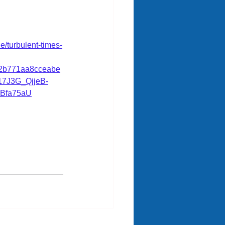
le/turbulent-times-
32b771aa8cceabe
17J3G_QjjeB-
1Bfa75aU