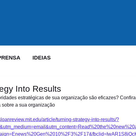
PRENSA
IDEIAS
egy Into Results
ridades estratégicas de sua organização são eficazes? Confira 
ta sobre a sua organização
/sloanreview.mit.edu/article/turning-strategy-into-results/?
er&utm_medium=email&utm_content=Read%20the%20new%20
ign=Enews%20Gen%2010%2F3%2F17&fbclid=IwAR1S8jQc