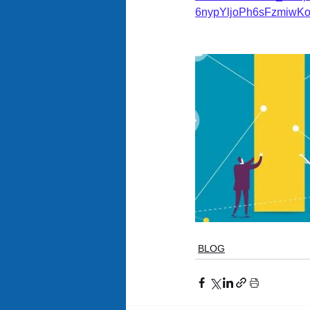
6nypYljoPh6sFzmiwKo
BLOG