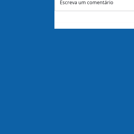
Escreva um comentário
Amazon demite 16 mil
funcionários dias antes de
revelar lucros do trimestre