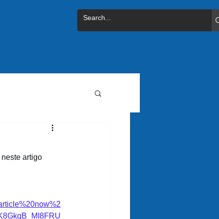
neste artigo 
article%20now%2
K8GkgB_MI8FRU