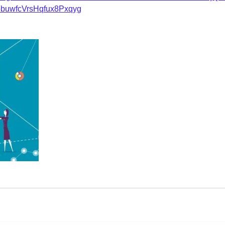
buwfcVrsHqfux8Pxqyg