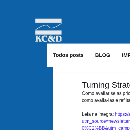
Todos posts
BLOG
IM
Turning Strat
Como avaliar se as prio
como avalia-las e refli
Leia na íntegra: 
https:/
utm_source=newslett
0%C2%BB&utm_campa