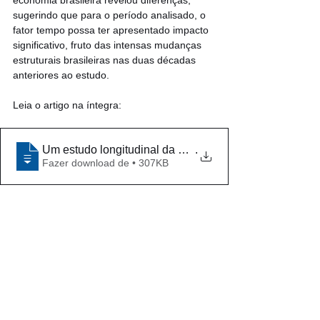
sugerindo que para o período analisado, o 
fator tempo possa ter apresentado impacto 
significativo, fruto das intensas mudanças 
estruturais brasileiras nas duas décadas 
anteriores ao estudo. 
Leia o artigo na íntegra: 
Um estudo longitudinal da atratividade setorial e efic
.
Fazer download de • 307KB
IDEIAS
BLOG
Ver tudo
Posts recentes