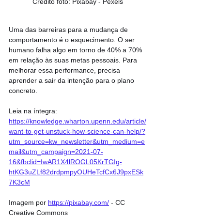
Crédito foto: Pixabay - Pexels
Uma das barreiras para a mudança de 
comportamento é o esquecimento. O ser 
humano falha algo em torno de 40% a 70% 
em relação às suas metas pessoais. Para 
melhorar essa performance, precisa 
aprender a sair da intenção para o plano 
concreto.
Leia na íntegra: 
https://knowledge.wharton.upenn.edu/article/
want-to-get-unstuck-how-science-can-help/?
utm_source=kw_newsletter&utm_medium=e
mail&utm_campaign=2021-07-
16&fbclid=IwAR1X4lROGL05KrTGIg-
htKG3uZLf82drdpmpyOUHeTcfCx6J9pxESk
7K3cM
Imagem por 
https://pixabay.com/
 - CC 
Creative Commons