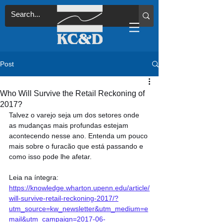
Post
Who Will Survive the Retail Reckoning of
2017?
Talvez o varejo seja um dos setores onde 
as mudanças mais profundas estejam 
acontecendo nesse ano. Entenda um pouco 
mais sobre o furacão que está passando e 
como isso pode lhe afetar.
Leia na íntegra: 
https://knowledge.wharton.upenn.edu/article/
will-survive-retail-reckoning-2017/?
utm_source=kw_newsletter&utm_medium=e
mail&utm_campaign=2017-06-