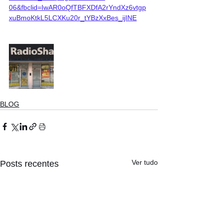
06&fbclid=IwAR0oQfTBFXDfA2rYndXz6vtgp
xuBmoKtkL5LCXKu20r_tYBzXxBes_ijINE
BLOG
Ver tudo
Posts recentes