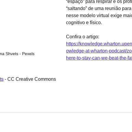
“espaço” para respirar e os prof
“saltando” de uma reunião para 
nesse modelo virtual exige maio
cognitivo e físico.
Confira o artigo: 
https://knowledge.wharton.upe
owledge-at-wharton-podcast/z
nna Shvets - Pexels
here-to-stay-can-we-beat-the-fa
ts
 - CC Creative Commons