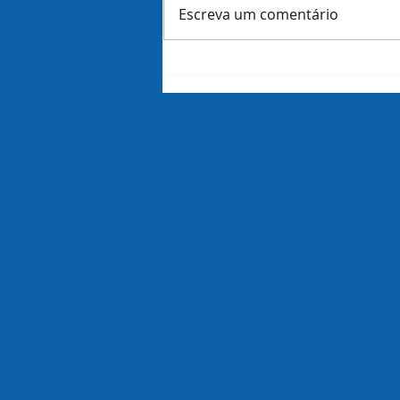
Escreva um comentário
Amazon demite 16 mil
funcionários dias antes de
revelar lucros do trimestre