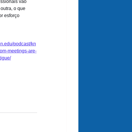
issionais vão 
outra, o que 
r esforço 
nn.edu/podcast/kn
oom-meetings-are-
tigue/