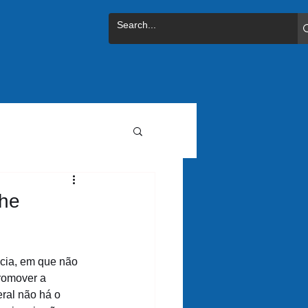
the
ncia, em que não 
romover a 
eral não há o 