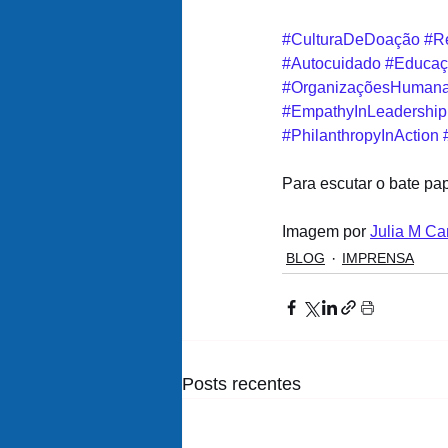
#CulturaDeDoação
#Re
#Autocuidado
#Educa
#OrganizaçõesHuman
#EmpathyInLeadership
#PhilanthropyInAction
Para escutar o bate pap
Imagem por 
Julia M C
BLOG
IMPRENSA
Posts recentes