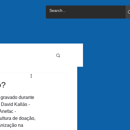
o?
gravado durante 
David Kallás - 
nefac -  
ltura de doação, 
anização na 