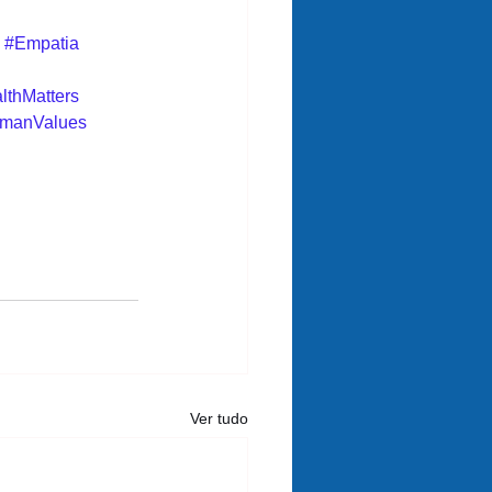
#Empatia
lthMatters
manValues
Ver tudo