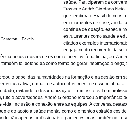
saúde. Participaram da conver
Troster e André Giordano Neto. 
que, embora o Brasil demonstre
em momentos de crise, ainda fa
contínua de doação, especialme
estruturantes como saúde e ed
M Cameron – Pexels
citados exemplos internacionai
engajamento recorrente da socie
ência no uso dos recursos como incentivo à participação. A idei
s também foi defendida como forma de gerar inspiração e engaj
rdou o papel das humanidades na formação e na gestão em saú
er escuta ativa, empatia e autoconhecimento é essencial para p
idado, evitando a desumanização — um risco real em profiss
, luto e adversidades. André Giordano reforçou a importância de
vida, inclusão e conexão entre as equipes. A conversa destac
ado e do apoio à saúde mental como elementos estratégicos de
ando não apenas profissionais e pacientes, mas também os res