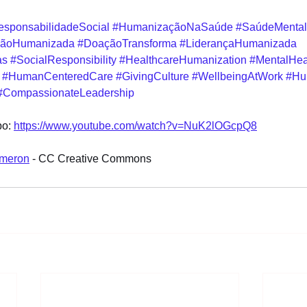
sponsabilidadeSocial
#HumanizaçãoNaSaúde
#SaúdeMental
çãoHumanizada
#DoaçãoTransforma
#LiderançaHumanizada
as
#SocialResponsibility
#HealthcareHumanization
#MentalHea
#HumanCenteredCare
#GivingCulture
#WellbeingAtWork
#Hu
#CompassionateLeadership
o: 
https://www.youtube.com/watch?v=NuK2lOGcpQ8
ameron
 - CC Creative Commons