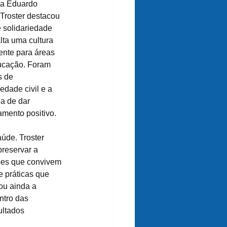
sa Eduardo 
Troster destacou 
 solidariedade 
lta uma cultura 
nte para áreas 
ucação. Foram 
s de 
dade civil e a 
a de dar 
amento positivo.
de. Troster 
reservar a 
ões que convivem 
 práticas que 
ou ainda a 
ntro das 
ultados 