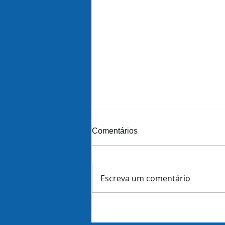
Comentários
Escreva um comentário
Amazon demite 16 mil
funcionários dias antes de