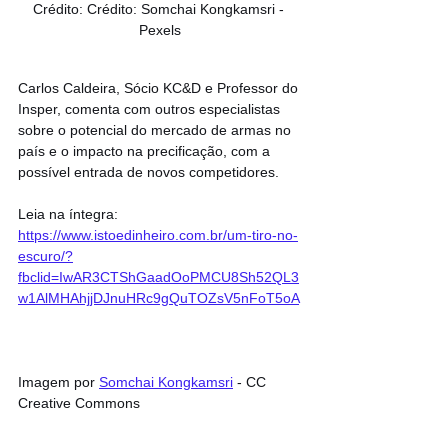
Crédito: Crédito: Somchai Kongkamsri - 
Pexels
Carlos Caldeira, Sócio KC&D e Professor do 
Insper, comenta com outros especialistas 
sobre o potencial do mercado de armas no 
país e o impacto na precificação, com a 
possível entrada de novos competidores.
Leia na íntegra: 
https://www.istoedinheiro.com.br/um-tiro-no-
escuro/?
fbclid=IwAR3CTShGaadOoPMCU8Sh52QL3
w1AlMHAhjjDJnuHRc9gQuTOZsV5nFoT5oA
Imagem por 
Somchai Kongkamsri
 - CC 
Creative Commons