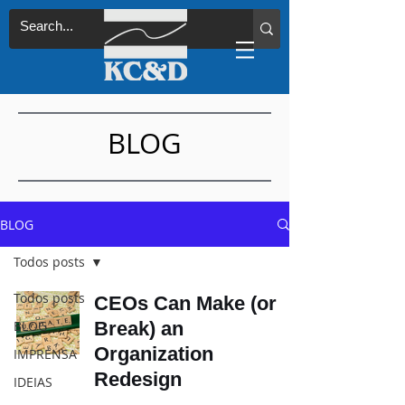
BLOG
BLOG
Todos posts
Todos posts
CEOs Can Make (or
BLOG
Break) an
Organization
IMPRENSA
Redesign
IDEIAS