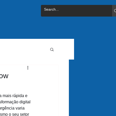
now
a mais rápida e 
formação digital 
rgência varia 
esmo o seu setor 