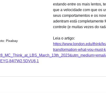
estando entre os mais lentos, 
que a velocidade com que os 
seus comportamentos e os novo
adentram está completamente f
controle (e muitas vezes do rada
Leia o artigo: 
oto: Pixabay
https://www.london.edu/think/lea
transformation-what-you-must-
28_MC_Think_at_LBS_March_13th_2023&utm_medium=email
DEYG,84I7W2,5DVU6,1