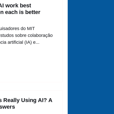
I work best
 each is better
quisadores do MIT
estudos sobre colaboração
a artificial (IA) e...
 Really Using AI? A
swers