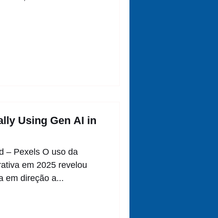
lly Using Gen AI in
d – Pexels O uso da
nerativa em 2025 revelou
 em direção a...