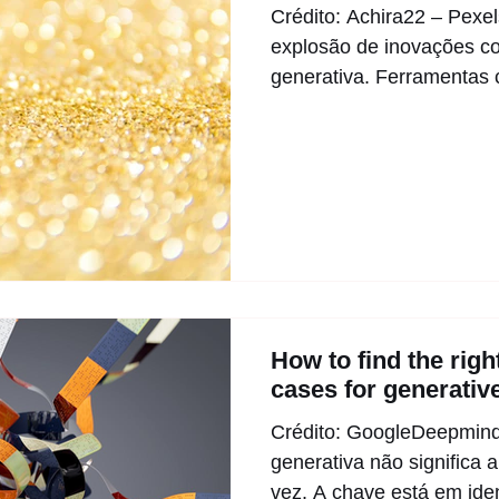
Crédito: Achira22 – Pex
explosão de inovações c
generativa. Ferramenta
colocaram poder computac
de iniciantes, encurtando
execução. Mas, como mos
essa abundância vem a
originalidade real. É com
cozinhando com os mesmo
utensílios — há mais pra
poucos com sabor único. 
How to find the rig
cases for generativ
Crédito: GoogleDeepmind
generativa não significa 
vez. A chave está em ident