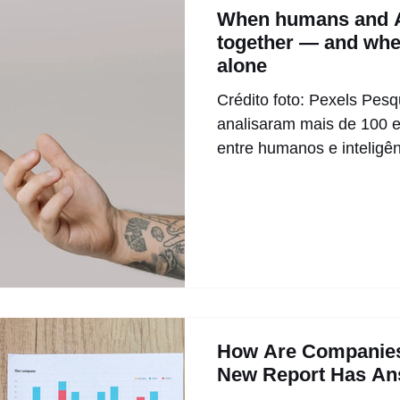
When humans and A
together — and when
alone
Crédito foto: Pexels Pes
analisaram mais de 100 
entre humanos e inteligênci
How Are Companies
New Report Has An