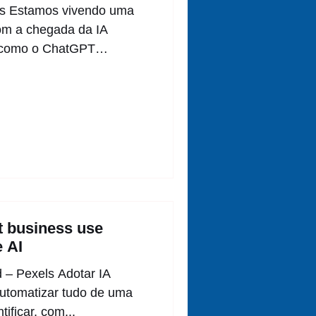
els Estamos vivendo uma
om a chegada da IA
s como o ChatGPT
ional criativo nas mãos
 o caminho entre ideia e
tra o artigo, nem toda
companhada de
o se todos estivessem
s ingredientes e
tos sendo servidos, mas
O verdadeiro d
ht business use
e AI
 – Pexels Adotar IA
automatizar tudo de uma
ificar, com...