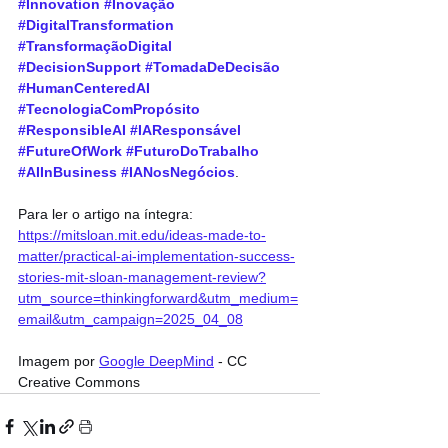
#Innovation
#Inovação
#DigitalTransformation
#TransformaçãoDigital
#DecisionSupport
#TomadaDeDecisão
#HumanCenteredAI
#TecnologiaComPropósito
#ResponsibleAI
#IAResponsável
#FutureOfWork
#FuturoDoTrabalho
#AIInBusiness
#IANosNegócios
.
Para ler o artigo na íntegra: 
https://mitsloan.mit.edu/ideas-made-to-
matter/practical-ai-implementation-success-
stories-mit-sloan-management-review?
utm_source=thinkingforward&utm_medium=
email&utm_campaign=2025_04_08
Imagem por 
Google DeepMind
 - CC 
Creative Commons