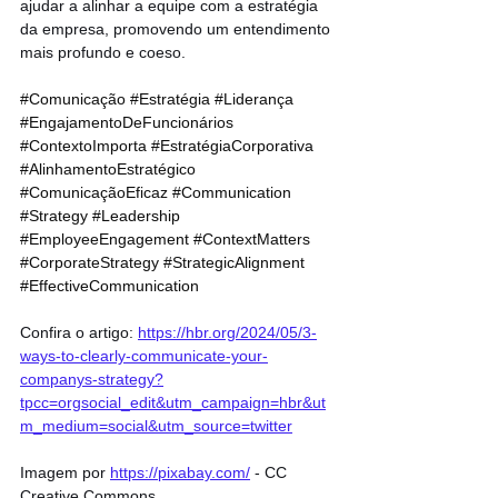
ajudar a alinhar a equipe com a estratégia 
da empresa, promovendo um entendimento 
mais profundo e coeso.
#Comunicação
#Estratégia
#Liderança
#EngajamentoDeFuncionários
#ContextoImporta
#EstratégiaCorporativa
#AlinhamentoEstratégico
#ComunicaçãoEficaz
#Communication
#Strategy
#Leadership
#EmployeeEngagement
#ContextMatters
#CorporateStrategy
#StrategicAlignment
#EffectiveCommunication
Confira o artigo: 
https://hbr.org/2024/05/3-
ways-to-clearly-communicate-your-
companys-strategy?
tpcc=orgsocial_edit&utm_campaign=hbr&ut
m_medium=social&utm_source=twitter
Imagem por 
https://pixabay.com/
 - CC 
Creative Commons