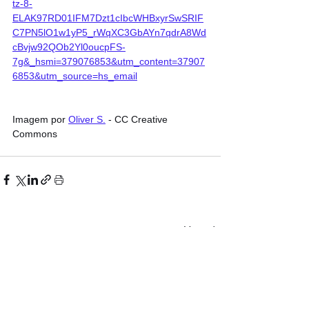
tz-8-
ELAK97RD01IFM7Dzt1cIbcWHBxyrSwSRIF
C7PN5lO1w1yP5_rWqXC3GbAYn7qdrA8Wd
cBvjw92QOb2Yl0oucpFS-
7g&_hsmi=379076853&utm_content=37907
6853&utm_source=hs_email
Imagem por 
Oliver S.
 - CC Creative 
Commons
Ver tudo
Posts recentes