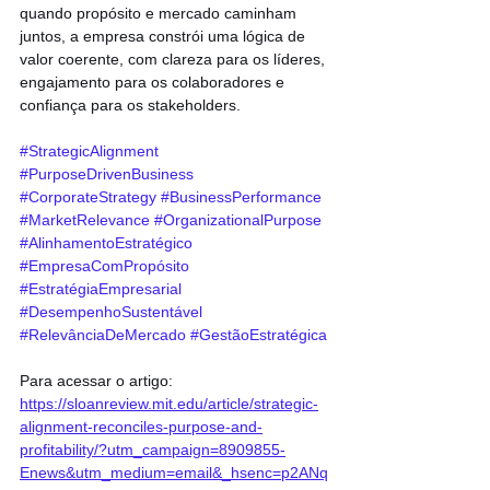
quando propósito e mercado caminham 
juntos, a empresa constrói uma lógica de 
valor coerente, com clareza para os líderes, 
engajamento para os colaboradores e 
confiança para os stakeholders.
#StrategicAlignment
#PurposeDrivenBusiness
#CorporateStrategy
#BusinessPerformance
#MarketRelevance
#OrganizationalPurpose
#AlinhamentoEstratégico
#EmpresaComPropósito
#EstratégiaEmpresarial
#DesempenhoSustentável
#RelevânciaDeMercado
#GestãoEstratégica
Para acessar o artigo: 
https://sloanreview.mit.edu/article/strategic-
alignment-reconciles-purpose-and-
profitability/?utm_campaign=8909855-
Enews&utm_medium=email&_hsenc=p2ANq