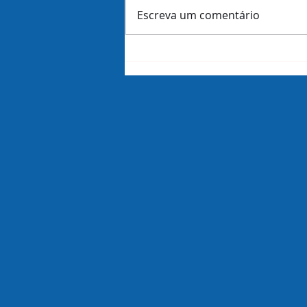
Escreva um comentário
The art of strategy in a
polycrisis world