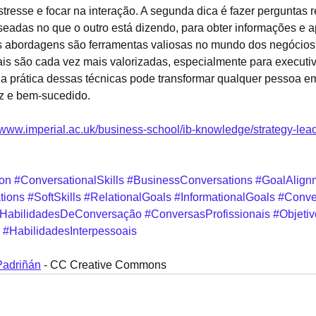
stresse e focar na interação. A segunda dica é fazer perguntas r
seadas no que o outro está dizendo, para obter informações e a
 abordagens são ferramentas valiosas no mundo dos negócios,
ais são cada vez mais valorizadas, especialmente para executiv
a prática dessas técnicas pode transformar qualquer pessoa e
z e bem-sucedido.
//www.imperial.ac.uk/business-school/ib-knowledge/strategy-lead
ion
#ConversationalSkills
#BusinessConversations
#GoalAlign
tions
#SoftSkills
#RelationalGoals
#InformationalGoals
#Conve
HabilidadesDeConversação
#ConversasProfissionais
#Objeti
#HabilidadesInterpessoais
Padriñán
 - CC Creative Commons