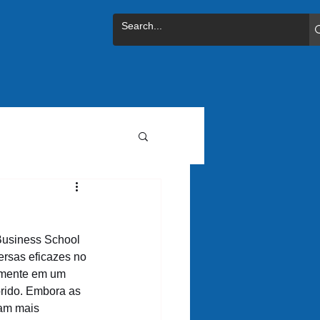
Business School 
ersas eficazes no 
lmente em um 
rido. Embora as 
am mais 