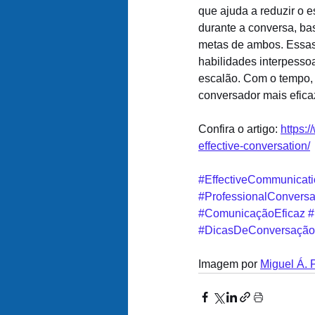
que ajuda a reduzir o e
durante a conversa, ba
metas de ambos. Essas
habilidades interpesso
escalão. Com o tempo, 
conversador mais efica
Confira o artigo: 
https:
effective-conversation/
#EffectiveCommunicat
#ProfessionalConversa
#ComunicaçãoEficaz
#
#DicasDeConversação
Imagem por 
Miguel Á. 