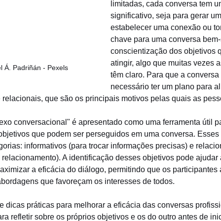
limitadas, cada conversa tem u
significativo, seja para gerar u
estabelecer uma conexão ou to
chave para uma conversa bem-
conscientização dos objetivos 
atingir, algo que muitas vezes 
l Á. Padriñán - Pexels
têm claro. Para que a conversa s
necessário ter um plano para al
e relacionais, que são os principais motivos pelas quais as pe
exo conversacional" é apresentado como uma ferramenta útil par
 objetivos que podem ser perseguidos em uma conversa. Esses 
orias: informativos (para trocar informações precisas) e relacio
o relacionamento). A identificação desses objetivos pode ajudar a
ximizar a eficácia do diálogo, permitindo que os participantes
bordagens que favoreçam os interesses de todos.
 dicas práticas para melhorar a eficácia das conversas profissi
a refletir sobre os próprios objetivos e os do outro antes de ini