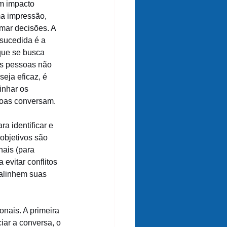
m impacto 
ma impressão, 
mar decisões. A 
sucedida é a 
que se busca 
as pessoas não 
eja eficaz, é 
inhar os 
ssoas conversam.
a identificar e 
objetivos são 
nais (para 
 evitar conflitos 
 alinhem suas 
onais. A primeira 
ciar a conversa, o 