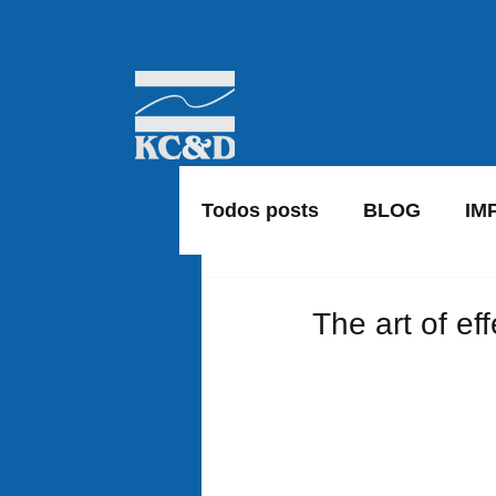
Todos posts
BLOG
IM
The art of ef