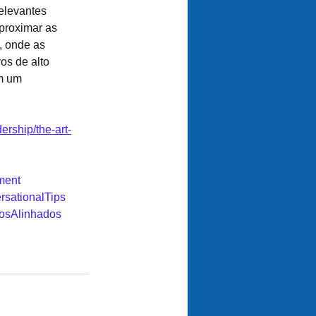
elevantes 
proximar as 
 onde as 
os de alto 
m um 
ership/the-art-
ment
rsationalTips
vosAlinhados