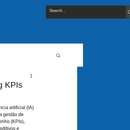
g KPIs
ia artificial (IA) 
a gestão de 
nho (KPIs), 
ditivos e 