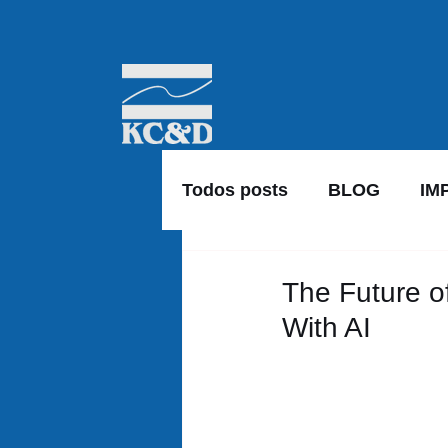
Todos posts
BLOG
IM
The Future o
With AI