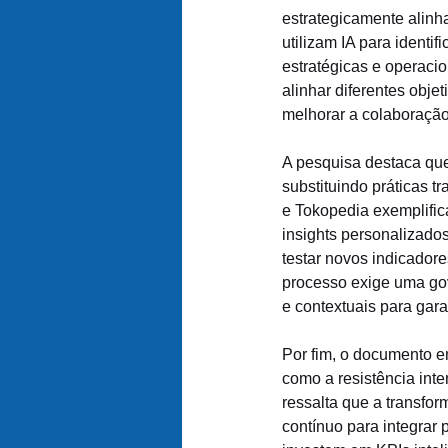
estrategicamente alinh
utilizam IA para identif
estratégicas e operaci
alinhar diferentes obje
melhorar a colaboração
A pesquisa destaca qu
substituindo práticas t
e Tokopedia exemplific
insights personalizado
testar novos indicadore
processo exige uma gov
e contextuais para gara
Por fim, o documento en
como a resistência inte
ressalta que a transfo
contínuo para integrar