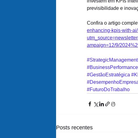
investem em KPIs inteli
previsibilidade e inov
Confira o artigo complet
enhancing-kpis-with-ai
utm_source=newslett
ampaign=12/9/2024%2
#StrategicManagement
#BusinessPerformance
#GestãoEstratégica
#K
#DesempenhoEmpresar
#FuturoDoTrabalho
Posts recentes