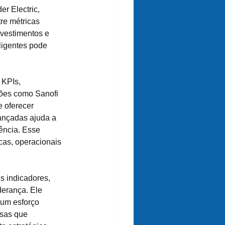
r Electric, 
tre métricas 
nvestimentos e 
ligentes pode 
KPIs, 
ções como Sanofi 
 oferecer 
ançadas ajuda a 
ência. Esse 
cas, operacionais 
s indicadores, 
derança. Ele 
 um esforço 
esas que 