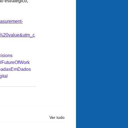
o estratégico, 
measurement-
e%20value&utm_c
isions
#FutureOfWork
eadasEmDados
ital
Ver tudo