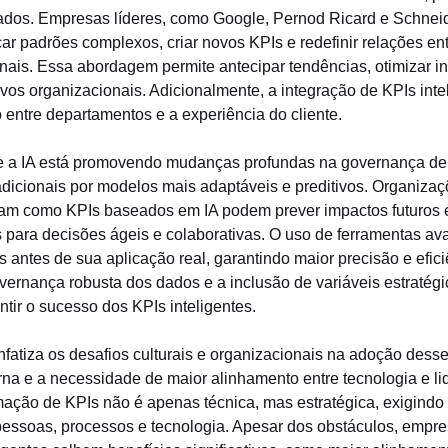
ados. Empresas líderes, como Google, Pernod Ricard e Schneide
icar padrões complexos, criar novos KPIs e redefinir relações en
onais. Essa abordagem permite antecipar tendências, otimizar i
tivos organizacionais. Adicionalmente, a integração de KPIs inte
 entre departamentos e a experiência do cliente.
e a IA está promovendo mudanças profundas na governança de 
radicionais por modelos mais adaptáveis e preditivos. Organiza
am como KPIs baseados em IA podem prever impactos futuros e
s para decisões ágeis e colaborativas. O uso de ferramentas av
s antes de sua aplicação real, garantindo maior precisão e efici
ernança robusta dos dados e a inclusão de variáveis estratégi
ntir o sucesso dos KPIs inteligentes.
fatiza os desafios culturais e organizacionais na adoção desse
rna e a necessidade de maior alinhamento entre tecnologia e li
rmação de KPIs não é apenas técnica, mas estratégica, exigindo
 pessoas, processos e tecnologia. Apesar dos obstáculos, empr