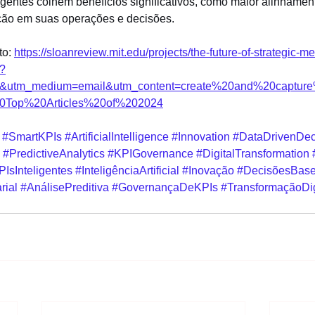
gentes colhem benefícios significativos, como maior alinhament
ação em suas operações e decisões.
o: 
https://sloanreview.mit.edu/projects/the-future-of-strategic-
/?
er&utm_medium=email&utm_content=create%20and%20captur
0Top%20Articles%20of%202024
#SmartKPIs
#ArtificialIntelligence
#Innovation
#DataDrivenDec
#PredictiveAnalytics
#KPIGovernance
#DigitalTransformation
PIsInteligentes
#InteligênciaArtificial
#Inovação
#DecisõesBas
ial
#AnálisePreditiva
#GovernançaDeKPIs
#TransformaçãoDig