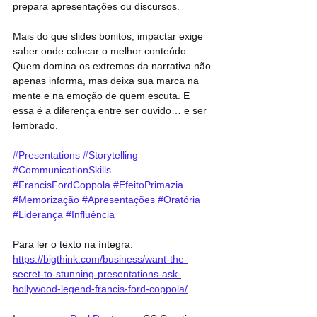
prepara apresentações ou discursos.
Mais do que slides bonitos, impactar exige 
saber onde colocar o melhor conteúdo. 
Quem domina os extremos da narrativa não 
apenas informa, mas deixa sua marca na 
mente e na emoção de quem escuta. E 
essa é a diferença entre ser ouvido… e ser 
lembrado.
#Presentations
#Storytelling
#CommunicationSkills
#FrancisFordCoppola
#EfeitoPrimazia
#Memorização
#Apresentações
#Oratória
#Liderança
#Influência
Para ler o texto na íntegra: 
https://bigthink.com/business/want-the-
secret-to-stunning-presentations-ask-
hollywood-legend-francis-ford-coppola/