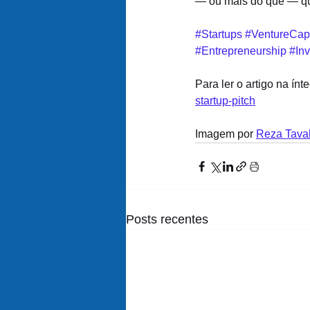
— ou mais do que — qu
#Startups
#VentureCapi
#Entrepreneurship
#In
Para ler o artigo na ínte
startup-pitch
Imagem por 
Reza Tavak
Posts recentes