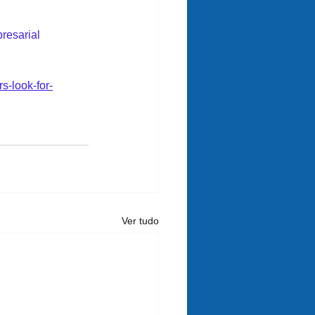
resarial
s-look-for-
Ver tudo