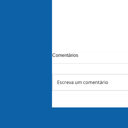
Comentários
Escreva um comentário
The art of strategy in a
polycrisis world