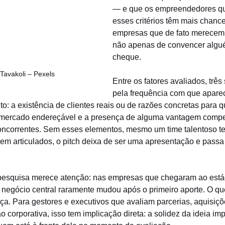
— e que os empreendedores q
esses critérios têm mais chance
empresas que de fato merecem 
não apenas de convencer algu
cheque.
Tavakoli – Pexels
Entre os fatores avaliados, trê
pela frequência com que apare
o: a existência de clientes reais ou de razões concretas para 
o mercado endereçável e a presença de alguma vantagem compet
 concorrentes. Sem esses elementos, mesmo um time talentoso te
bem articulados, o pitch deixa de ser uma apresentação e passa
pesquisa merece atenção: nas empresas que chegaram ao estág
e negócio central raramente mudou após o primeiro aporte. O q
ança. Para gestores e executivos que avaliam parcerias, aquisiçõ
corporativa, isso tem implicação direta: a solidez da ideia imp