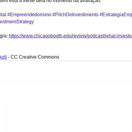
em está à frente dela no momento da avaliação.
tal
#Empreendedorismo
#PitchDeInvestimento
#EstrategiaEmp
vestmentStrategy
gra: 
https://www.chicagobooth.edu/review/podcast/what-investor
oli
 - CC Creative Commons