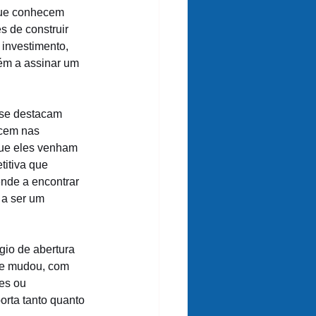
ue conhecem 
s de construir 
investimento, 
ém a assinar um 
s se destacam 
cem nas 
que eles venham 
itiva que 
nde a encontrar 
 a ser um 
io de abertura 
ue mudou, com 
es ou 
orta tanto quanto 