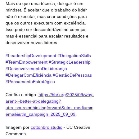
Mais do que uma técnica, delegar é um 
mindset. É aceitar que o trabalho do líder 
não é executar, mas criar condições para 
que os outros executem com excelência. 
Isso pode ser desconfortável no começo, 
mas é essencial para escalar resultados e 
desenvolver novos líderes.
#LeadershipDevelopment
#DelegationSkills
#TeamEmpowerment
#StrategicLeadership
#DesenvolvimentoDeLiderança
#DelegarComEficiência
#GestãoDePessoas
#PensamentoEstratégico
Confira o artigo: 
https://hbr.org/2025/09/why-
arent-i-better-at-delegating?
utm_source=thinkingforward&utm_medium=
email&utm_campaign=2025_09_09
Imagem por 
cottonbro studio
 - CC Creative 
Commons