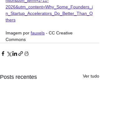
nitor&utm_term=2-11-
2026&utm_content=Why_Some_Founders_i
n_Startup_Accelerators_Do_Better_Than_O
thers
Imagem por 
fauxels
 - CC Creative 
Commons
Ver tudo
Posts recentes