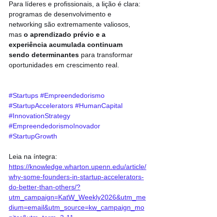
Para líderes e profissionais, a lição é clara: 
programas de desenvolvimento e 
networking são extremamente valiosos, 
mas 
o aprendizado prévio e a 
experiência acumulada continuam 
sendo determinantes
 para transformar 
oportunidades em crescimento real.
#Startups
#Empreendedorismo
#StartupAccelerators
#HumanCapital
#InnovationStrategy
#EmpreendedorismoInovador
#StartupGrowth
Leia na íntegra: 
https://knowledge.wharton.upenn.edu/article/
why-some-founders-in-startup-accelerators-
do-better-than-others/?
utm_campaign=KatW_Weekly2026&utm_me
dium=email&utm_source=kw_campaign_mo