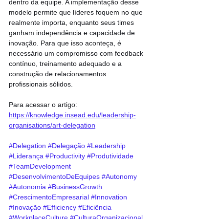
dentro da equipe. A implementação desse 
modelo permite que líderes foquem no que 
realmente importa, enquanto seus times 
ganham independência e capacidade de 
inovação. Para que isso aconteça, é 
necessário um compromisso com feedback 
contínuo, treinamento adequado e a 
construção de relacionamentos 
profissionais sólidos.
Para acessar o artigo: 
https://knowledge.insead.edu/leadership-
organisations/art-delegation
#Delegation
#Delegação
#Leadership
#Liderança
#Productivity
#Produtividade
#TeamDevelopment
#DesenvolvimentoDeEquipes
#Autonomy
#Autonomia
#BusinessGrowth
#CrescimentoEmpresarial
#Innovation
#Inovação
#Efficiency
#Eficiência
#WorkplaceCulture
#CulturaOrganizacional