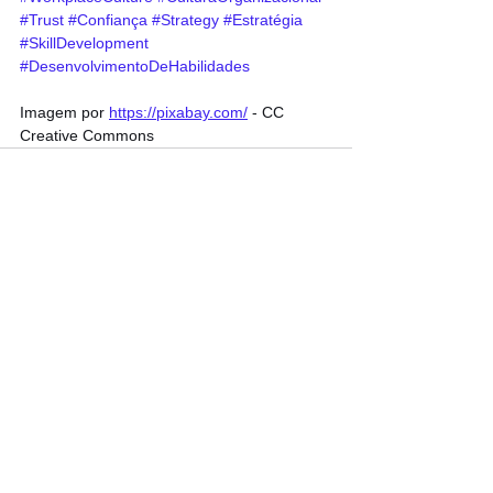
#Trust
#Confiança
#Strategy
#Estratégia
#SkillDevelopment
#DesenvolvimentoDeHabilidades
Imagem por 
https://pixabay.com/
 - CC 
Creative Commons
Ver tudo
Posts recentes