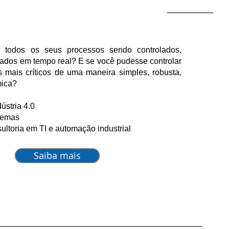
 ABN Amro e
to para o seu negócio
é professor do
 todos os seus processos sendo controlados,
zados em tempo real? E se você pudesse controlar
 mais críticos de uma maneira simples, robusta,
mica?
ústria 4.0
stemas
sultoria em TI e automação industrial
Saiba mais