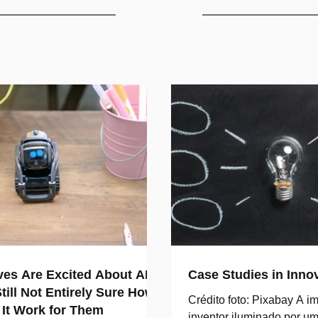
BLOG
ves Are Excited About AI
Case Studies in Inno
till Not Entirely Sure How
Crédito foto: Pixabay A 
 It Work for Them
inventor iluminado por um