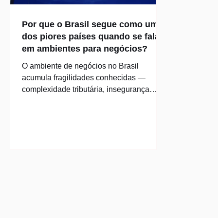
Por que o Brasil segue como um
dos piores países quando se fala
em ambientes para negócios?
O ambiente de negócios no Brasil
acumula fragilidades conhecidas —
complexidade tributária, insegurança
jurídica, infraestrutura deficiente e juros
elevados — que persistem sem solução
estrutural. A novidade é que esse quadro
passa a conviver com uma camada
adicional de incerteza global, alimentada
por reversões abruptas de política pública
em economias que antes ofereciam maior
estabilidade. O efeito combinado é a
postergação de decisões de investimento,
tanto por parte de e