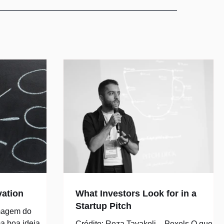
vation
What Investors Look for in a
Startup Pitch
imagem do
a boa ideia
Crédito: Reza Tavakoli – Pexels O que