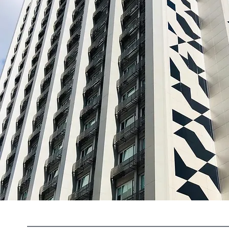
onde foi Gerente de Produtos e
comportame
de Trade Marketing, também
estratégica de 
trabalhou na Walt Disney Parks &
marketing. Só
Resorts, onde foi Country
Manduca Cons
Manager da Divisão de Parques
Fundador e 
Temáticos aqui no Brasil e na
Accenture, onde foi o Diretor
Corporativo de Marketing. Em
2004 foi convidado a participar
do 'start up' do Burger King no
Brasil com o desafio de construir
uma nova marca a partir do zero,
levando o conhecimento
estimulado da marca (“prompted
brand awareness”) de 11% para
93%. Nos últimos 10 anos vem se
dedicando à docência no Insper e
no Instituto Mauá de Tecnologia.
Casado, pai de 2 filhos, gosta de
jogar tênis, de carros antigos e de
viajar!