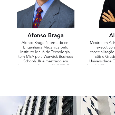
Afonso Braga
A
Afonso Braga é formado em
Mestre em Adm
Engenharia Mecânica pelo
executivo
Instituto Mauá de Tecnologia,
especialização
tem MBA pela Warwick Business
IESE e Grad
School/UK e mestrado em
Universidade C
Administração pela PUC/SP. Tem
Atua há 25 anos 
25 anos de experiência
de marketi
profissional adquirida em
conhecimento e
empresas multinacionais
nos mercados B
passando por bens de consumo,
empresas multin
bens duráveis, serviços e
Cola Femsa,
consultoria de empresas
Aviamentos. É 
acumulando experiência em
Dom Cabral (F
“branding”, marketing
marketing estr
estratégico e empreendedorismo.
canais e omni
Começou a carreira na Unilever
customer c