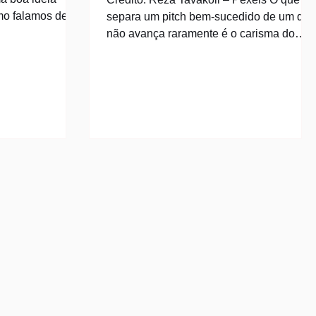
mo falamos de
separa um pitch bem-sucedido de um que
eva a uma leitura
não avança raramente é o carisma do
anha de perto a
fundador. Pesquisa acadêmica conduzida
ói algo novo
ao longo de décadas mostra que
 o começo. O que
investidores profissionais avaliam startup
a intenção e o
a partir de critérios estruturados — e que
a capacidade de
os empreendedores que conhecem esses
binar o que já
critérios têm mais chances de construir
te e de manter
empresas que de fato merecem
 tudo empurra
investimento, não apenas de convencer
alguém a assinar um cheque. Entre os
fatores avaliados, três se de