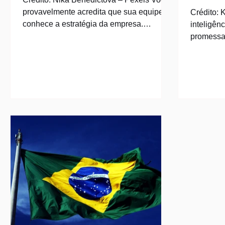
provavelmente acredita que sua equipe
Crédito: 
conhece a estratégia da empresa.
inteligênc
Pesquisas mostram o contrário: a maioria
promessas
dos profissionais afirma não saber qual é
orçament
a estratégia, mesmo depois de ouvi-la em
líderes e
reuniões gerais. O que costuma ser
mostra q
tratado como resistência à mudança
bem-suce
costuma ser outra coisa, falta de clareza
crescer, 
sobre as escolhas que a empresa de fato
investime
fez. E essa clareza pesa ainda mais
decide, a
quando crises se sobrepõem e a empresa
tecnologi
convive com disrup
aparece 
virar res