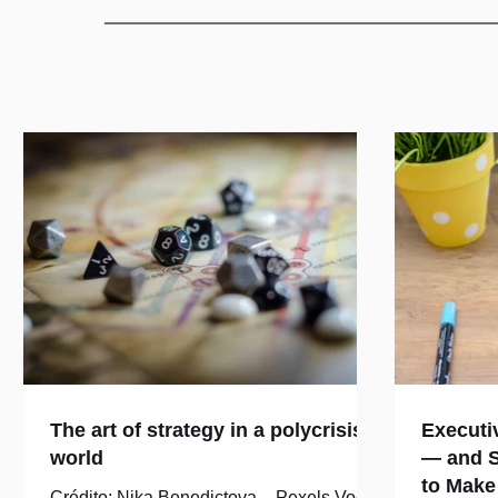
The art of strategy in a polycrisis
Executi
world
— and S
to Make
Crédito: Nika Benedictova – Pexels Você