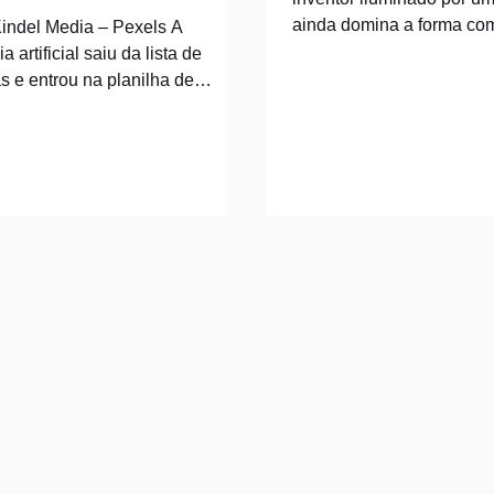
ainda domina a forma co
Kindel Media – Pexels A
inovação. Ela atrai, mas l
ia artificial saiu da lista de
equivocada. Quem acomp
 e entrou na planilha de
trajetória de quem constr
o. Uma pesquisa recente com
percebe que a ideia é só
mpresariais de vários setores
sustenta o caminho entre 
ue metade deles vê a adoção
resultado é outra coisa: 
dida de IA como decisiva para
ler oportunidades, de com
e quase dois terços já fazem
existe de um jeito diferen
ntos significativos. Entre quem
princípios claros quando
 convicção sobre o valor da
para o lado
a já está formada. A dificuldade
quando essa convicção precisa
ultado. A mesma pe